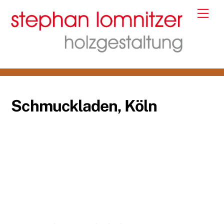
Skip
Me
to
content
Schmuckladen, Köln