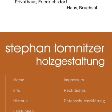
Privathaus, Friedrichsdorf
Haus, Bruchsal
Back
To
Top
Home
Impressum
Info
Rechtliches
Historie
Datenschutzerklärung
Leistungen